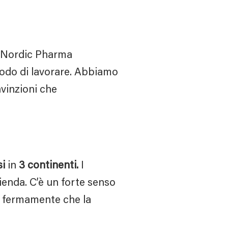
 Nordic Pharma
modo di lavorare. Abbiamo
nvinzioni che
i
in
3
continenti.
I
ienda. C’è un forte senso
o fermamente che la